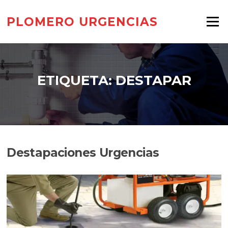
Saltar
al
PLOMERO URGENCIAS
Menú
contenido
ETIQUETA:
DESTAPAR
Destapaciones Urgencias